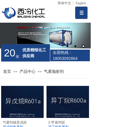
简体中文
English
20
优质精细化工
全国热线：
供应商
年
18053092864
首页
产品中心
气雾抛射剂
>>
>>
气雾剂级异戊烷
2-甲基丙烷
异戊烷气雾剂
异丁烷气雾剂