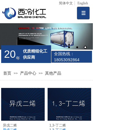
简体中文
English
20
优质精细化工
全国热线：
供应商
年
18053092864
首页
产品中心
其他产品
>>
>>
异戊二烯
1,3-丁二烯
异戊二烯
1,3-丁二烯