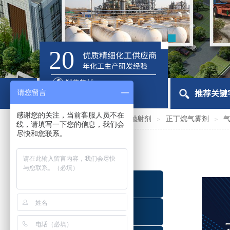
20
优质精细化工供应商
年化工生产研发经验
销售热线
18053092864
推荐关键
请您留言
感谢您的关注，当前客服人员不在
首页
产品中心
气雾抛射剂
正丁烷气雾剂
＞
＞
＞
＞
线，请填写一下您的信息，我们会
尽快和您联系。
产品分类
制冷剂
发泡剂