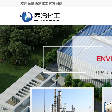
欢迎光临西冷化工官方网站