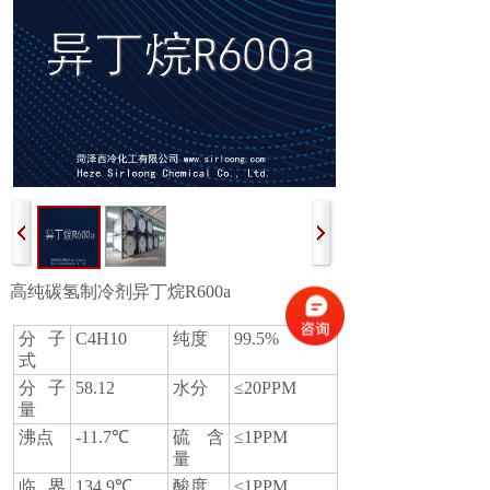
高纯碳氢制冷剂异丁烷R600a
分子
C4H10
纯度
99.5%
式
分子
58.12
水分
≤20PPM
量
沸点
-11.7℃
硫含
≤1PPM
量
临界
134.9℃
酸度
≤1PPM