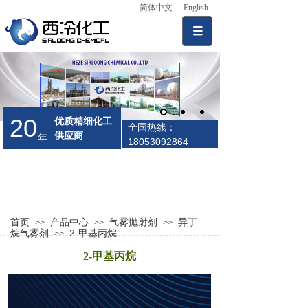
简体中文
English
20
优质精细化工
全国热线：
供应商
年
18053092864
首页
产品中心
气雾抛射剂
异丁
>>
>>
>>
烷气雾剂
2-甲基丙烷
>>
2-甲基丙烷