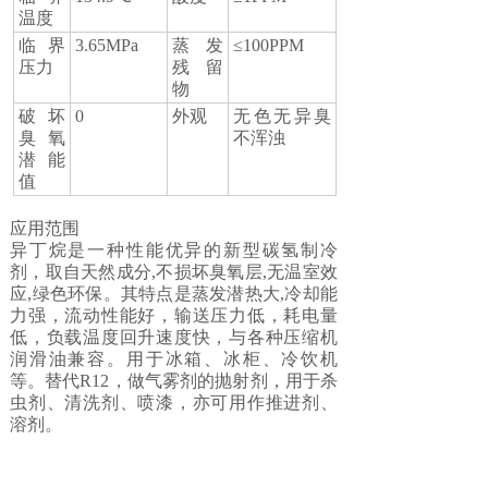
温度
临界
3.65MPa
蒸发
≤100PPM
压力
残留
物
破坏
0
外观
无色无异臭
臭氧
不浑浊
潜能
值
应用范围
异丁烷是一种性能优异的新型碳氢制冷
剂，取自天然成分,不损坏臭氧层,无温室效
应,绿色环保。其特点是蒸发潜热大,冷却能
力强，流动性能好，输送压力低，耗电量
低，负载温度回升速度快，与各种压缩机
润滑油兼容。用于冰箱、冰柜、冷饮机
等。替代R12，做气雾剂的抛射剂，用于杀
虫剂、清洗剂、喷漆，亦可用作推进剂、
溶剂。