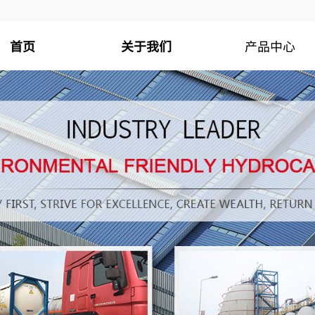
首页
关于我们
产品中心