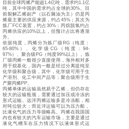
目前全球丙烯产能超1.4亿吨，需求约1.1亿
吨，其中中国的需求约占全球的30%。目
前裂解乙烯副产（以石脑油为主）仍是丙
烯最主要的供应来源，约占45%；其次为
炼厂FCC装置，约占30%；丙烷脱氢约占
丙烯供应的10%以上，但预计占比将逐渐
升。
依据纯度，丙烯分为炼厂级RG（纯度：
65-80%）、化学级CG（纯度：94-
97%）、聚合级PG（纯度99%以上）。
炼
厂级丙烯一般很少直接使用，海外相对多
用于烷基化，国内一般是经过分离提纯至
化学级和聚合级，其中，化学级可用于生
产溶剂、化工中间产品等；聚合级用于生
产聚丙烯PP。
丙烯单体的运输虽然易于乙烯，但仍存在
较大的运输瓶颈，需要通过加压或冷冻的
形式运输。
远洋丙烯运输多是冷冻船，相
对吨位较大；而近洋运输可以为压力船，
比液化气的压力等级略高。丙烯在我国国
内也有较大的汽车运输市场，主要是通过
液化气槽车在压力情况下以液体形式运