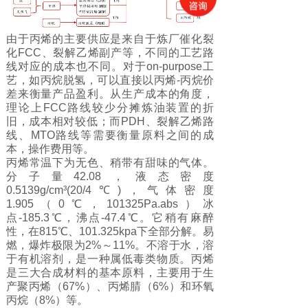
由于丙烯的主要供应是来自于炼厂催化裂
化FCC、裂解乙烯副产等，不同的工艺路
线对应的成本也不同。对于on-purpose工
艺，如丙烷脱氢，可以直接以丙烯-丙烷价
差来衡量产品盈利。从生产成本的角度，
理论上FCC路线较少分摊炼油装置的折
旧，成本相对较低；而PDH、裂解乙烯路
线、MTO路线等需要衡量原料之间的成
本，操作费用等。
丙烯常温下为无色、稍带有甜味的气体。
分子量42.08，液态密度
0.5139g/cm³(20/4℃)，气体密度
1.905（0℃，101325Pa.abs）冰
点-185.3℃，沸点-47.4℃。它稍有麻醉
性，在815℃、101.325kpa下全部分解。易
燃，爆炸极限为2%～11%。不溶于水，溶
于有机溶剂，是一种属低毒类物质。
丙烯
是三大合成材料的基本原料，主要用于生
产聚丙烯（67%）、丙烯腈（6%）和环氧
丙烷（8%）等。