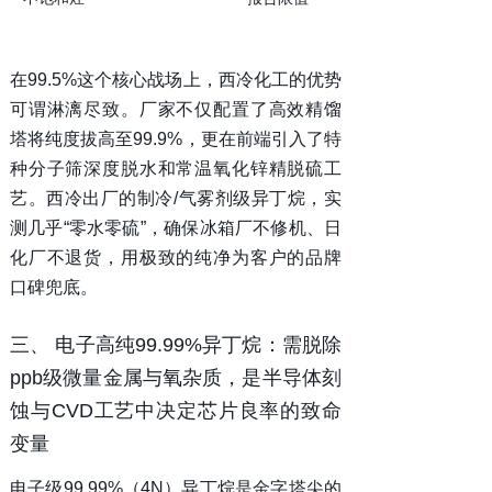
在99.5%这个核心战场上，
西冷化工
的优势
可谓淋漓尽致。厂家不仅配置了高效精馏
塔将纯度拔高至99.9%，更在前端引入了特
种分子筛深度脱水和常温氧化锌精脱硫工
艺。西冷出厂的制冷/气雾剂级异丁烷，实
测几乎“零水零硫”，确保冰箱厂不修机、日
化厂不退货，用极致的纯净为客户的品牌
口碑兜底。
三、 电子高纯99.99%异丁烷：需脱除
ppb级微量金属与氧杂质，是半导体刻
蚀与CVD工艺中决定芯片良率的致命
变量
电子级99.99%（4N）异丁烷是金字塔尖的