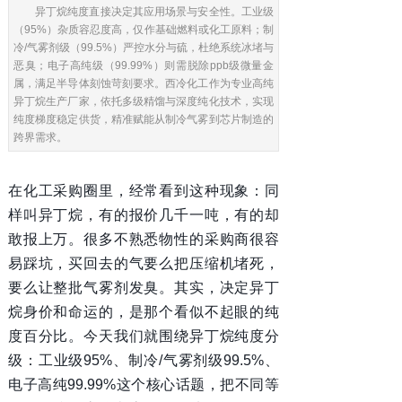
异丁烷纯度直接决定其应用场景与安全性。工业级
（95%）杂质容忍度高，仅作基础燃料或化工原料；制
冷/气雾剂级（99.5%）严控水分与硫，杜绝系统冰堵与
恶臭；电子高纯级（99.99%）则需脱除ppb级微量金
属，满足半导体刻蚀苛刻要求。西冷化工作为专业高纯
异丁烷生产厂家，依托多级精馏与深度纯化技术，实现
纯度梯度稳定供货，精准赋能从制冷气雾到芯片制造的
跨界需求。
在化工采购圈里，经常看到这种现象：同
样叫异丁烷，有的报价几千一吨，有的却
敢报上万。很多不熟悉物性的采购商很容
易踩坑，买回去的气要么把压缩机堵死，
要么让整批气雾剂发臭。其实，决定异丁
烷身价和命运的，是那个看似不起眼的纯
度百分比。今天我们就围绕异丁烷纯度分
级：工业级95%、制冷/气雾剂级99.5%、
电子高纯99.99%这个核心话题，把不同等