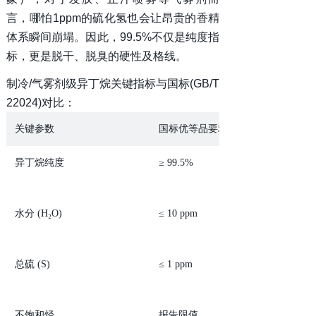
言，哪怕1ppm的硫化氢也会让昂贵的香精
体系瞬间崩塌。因此，99.5%不仅是纯度指
标，更是脱干、脱臭的硬性及格线。
制冷/气雾剂级异丁烷关键指标与国标(GB/T
22024)对比：
关键参数
国标优等品要求
异丁烷纯度
≥ 99.5%
水分 (H₂O)
≤ 10 ppm
总硫 (S)
≤ 1 ppm
不饱和烃
报告限值