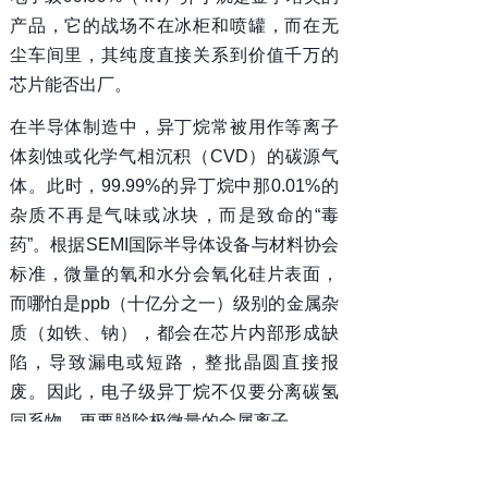
产品，它的战场不在冰柜和喷罐，而在无
尘车间里，其纯度直接关系到价值千万的
芯片能否出厂。
在半导体制造中，异丁烷常被用作等离子
体刻蚀或化学气相沉积（CVD）的碳源气
体。此时，99.99%的异丁烷中那0.01%的
杂质不再是气味或冰块，而是致命的“毒
药”。根据SEMI国际半导体设备与材料协会
标准，微量的氧和水分会氧化硅片表面，
而哪怕是ppb（十亿分之一）级别的金属杂
质（如铁、钠），都会在芯片内部形成缺
陷，导致漏电或短路，整批晶圆直接报
废。因此，电子级异丁烷不仅要分离碳氢
同系物，更要脱除极微量的金属离子。
制冷级99.5%与电子高纯99.99%杂质控制