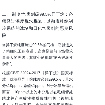
二、 制冷/气雾剂级99.5%异丁烷：必
须经过深度脱水脱硫，以彻底杜绝制
冷系统的冰堵和日化气雾剂的恶臭风
险
当异丁烷纯度跨过99.5%的门槛，它就进入
了精细化工的赛道，这也是目前市场需求
量最大的等级，其核心逻辑是“消灭破坏性
杂质”。
根据GB/T 22024-2017《异丁烷》国家标
准，优等品异丁烷纯度必须≥99.5%，且水
分≤10ppm，总硫≤1ppm。对于冰箱压缩机
而言，10ppm以上的水分足以在毛细管处
结冰并产生酸性物质腐蚀电机（镀铜现
象）；对于发胶、止汗喷雾等气雾剂而