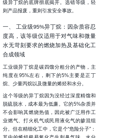
级异丁烷的底牌彻底揭开。选错等级，轻
则产品报废，重则引发安全事故。
一、 工业级95%异丁烷：因杂质容忍
度高，该等级仅适用于对气味和微量
水无苛刻要求的燃烧加热及基础化工
合成领域
工业级异丁烷是碳四馏分粗分的产物，主
纯度在95%左右，剩下的5%主要是正丁
烷、少量丙烷以及微量的烯烃和水分。
这个等级的异丁烷因为没经过深度精馏和
脱硫脱水，成本最为低廉。它的5%杂质并
不会影响其燃烧热值，因此被广泛用作工
业燃气、打火机气或民用液化气的掺混组
分。但在精细化工中，它是个“危险分子”：
其中的烯烃极易氧化产生刺鼻气味，水分