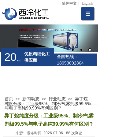
简体中文
English
20
优质精细化工
全国热线：
供应商
年
18053092864
首页
新闻动态
行业动态
异丁烷
>>
>>
>>
纯度分级：工业级95%、制冷/气雾剂级99.5%
与电子高纯99.99%有何区别？
异丁烷纯度分级：工业级95%、制冷/气雾
剂级99.5%与电子高纯99.99%有何区别？
来源:
发布时间:
2026-07-06
88
次浏览