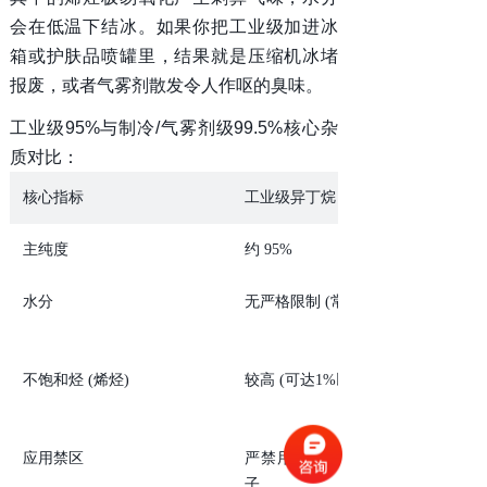
会在低温下结冰。如果你把工业级加进冰
箱或护肤品喷罐里，结果就是压缩机冰堵
报废，或者气雾剂散发令人作呕的臭味。
工业级95%与制冷/气雾剂级99.5%核心杂
质对比：
核心指标
工业级异丁烷 (95%)
主纯度
约 95%
水分
无严格限制 (常>50ppm)
不饱和烃 (烯烃)
较高 (可达1%以上)
应用禁区
严禁用于制冷、气雾剂、电
子