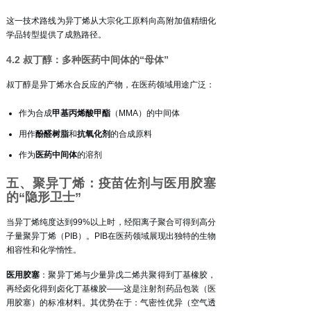
这一技术路线为异丁烯从大宗化工原料向高附加值精细化
学品转型提供了成熟路径。
4.2 叔丁醇：多种医药中间体的“母体”
叔丁醇是异丁烯水合反应的产物，在医药领域用途广泛：
作为合成
甲基丙烯酸甲酯
（MMA）的中间体
用作
酚醛树脂
和
抗氧化剂
的合成原料
作为
医药中间体
的溶剂
五、聚异丁烯：疫苗佐剂与医用胶塞
的“隐形卫士”
当异丁烯纯度达到99%以上时，经阳离子聚合可得到高分
子量聚异丁烯（PIB）。PIB在医药领域展现出独特的生物
相容性和化学惰性。
医用胶塞
：聚异丁烯与少量异戊二烯共聚得到丁基橡胶，
再经卤化得到卤化丁基橡胶——这是注射剂药品包装（医
用胶塞）的标准材料
。其优势在于：气密性优异（空气透