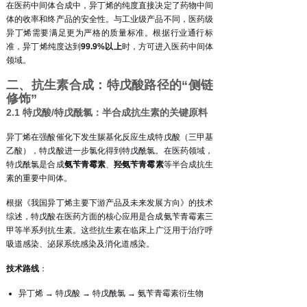
在医药中间体合成中，异丁烯的纯度直接决定了药物中间
体的收率和终产品的安全性。与工业级产品不同，医药级
异丁烯需要满足更为严格的质量标准。
根据行业通行标
准，异丁烯纯度达到
99.9%以上
时，方可进入医药中间体
领域。
二、抗生素合成：特戊酸路径的“侧链
修饰”
2.1 特戊酸/特戊酰氯：半合成抗生素的关键原料
异丁烯在强酸催化下发生羰基化反应生成特戊酸（三甲基
乙酸），特戊酸进一步氯化得到特戊酰氯。在医药领域，
特戊酰氯是合成
氨苄青霉素
、
羟氨苄青霉素
等半合成抗生
素的重要中间体
。
根据《我国异丁烯主要下游产品及未来发展方向》的技术
综述，特戊酸在医药方面的核心应用是合成氨苄青霉素三
甲等半系列抗生素
。这些抗生素在临床上广泛用于治疗呼
吸道感染、泌尿系统感染及消化道感染。
技术路线
：
异丁烯 → 特戊酸 → 特戊酰氯 → 氨苄青霉素衍生物