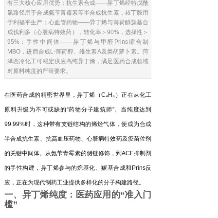
有三大核心应用优势：抗生素合成——异丁烯经特戊酰
氯路径用于合成氨苄青霉素等半合成抗生素，叔丁胺用
于利福平生产；心血管药物——异丁烯与薄荷醇羰基合
成伐利多（心脏病特效药），转化率＞90%，选择性＞
95%；手性中间体——异丁烯与甲醛Prins缩合制
MBO，进而合成L-薄荷醇、维生素A及类胡萝卜素。菏
泽西冷化工可稳定供应高纯异丁烯，满足医药合成领域
对原料纯度的严苛要求。
在医药合成的精密世界里，异丁烯（C₄H₈）正在从化工
原料升级为不可或缺的“药物分子建筑师”。当纯度达到
99.99%时，这种带有支链结构的烯烃气体，便成为合成
半合成抗生素、抗高血压药物、心脏病特效药及疫苗佐剂
的关键中间体。从氨苄青霉素的侧链修饰，到ACE抑制剂
的手性构建，异丁烯参与的烷基化、羰基合成和Prins反
应，正在为现代制药工业提供多样化的分子构建路径。
一、异丁烯纯度：医药应用的“准入门
槛”