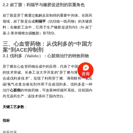
2.2 叔丁胺：利福平与橡胶促进剂的双重角色
叔丁胺是异丁烯通过氨解反应制得的重要中间体。在医药
领域，叔丁胺是合成
利福平
（抗结核一线药物）的关键原
料；在橡胶工业中，它用于生产橡胶促进剂NS（N-叔丁
基-2-苯并噻唑次磺酰胺）和TBSI
。
三、心血管药物：从伐利多的“中国方
案”到ACE抑制剂
3.1 伐利多（Valido）：心脏病治疗的特效药物
异丁烯在心血管药物合成中的应用，代表了中国自主创新
的技术突破。长春工业大学开发的“异丁烯与薄荷醇羰基
合成伐利多技术”，实现了利用异丁烯、薄荷醇和一氧化
碳/氢气在复合催化剂作用下合成伐利多
。
伐利多是一种
治疗
心脏病
的特效药物，可改善神经循环系统。目前国内
尚无该药生产，该技术填补了国内空白
。
关键工艺参数
：
指标
反应总压