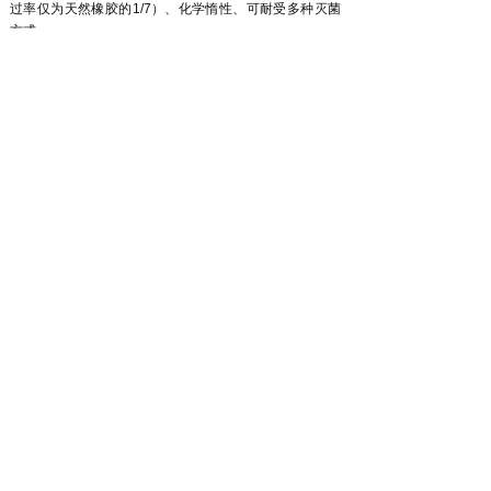
过率仅为天然橡胶的1/7）、化学惰性、可耐受多种灭菌
方式。
疫苗佐剂
：聚异丁烯在疫苗递送系统中作为佐剂成分，帮
助增强免疫应答
。
六、医药级异丁烯的独特优势总结
应用领域
具体药物/产品
关键路径
异丁烯→特戊酸→
抗生素
氨苄青霉素
特戊酰氯
抗结核
利福平
异丁烯→叔丁胺
异丁烯+薄荷醇羰
心血管
伐利多（心脏病）
基合成
苯那普利、依那普
手性中间体(R)-
ACE抑制剂
利
HPBE
维生素A、L-薄荷
异丁烯→MBO→柠
营养/香料