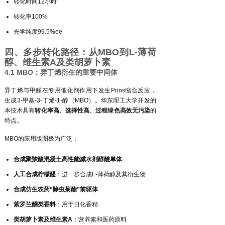
转化时间12小时
转化率100%
光学纯度99.5%ee
四、多步转化路径：从MBO到L-薄荷
醇、维生素A及类胡萝卜素
4.1 MBO：异丁烯衍生的重要中间体
异丁烯与甲醛在专用催化剂作用下发生Prins缩合反应，
生成3-甲基-3-丁烯-1-醇（MBO）。华东理工大学开发的
本技术具有
转化率高、选择性高、过程绿色高效无污染
的
特点
。
MBO的应用版图极为广泛：
合成聚羧酸混凝土高性能减水剂醇醚单体
人工合成柠檬醛
：进一步合成L-薄荷醇及其衍生物
合成仿生农药“除虫菊酯”前驱体
紫罗兰酮类香料
：用于日化香精
类胡萝卜素及维生素A
：营养素和医药原料