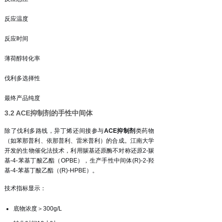
反应温度
反应时间
薄荷醇转化率
伐利多选择性
最终产品纯度
3.2 ACE抑制剂的手性中间体
除了伐利多路线，异丁烯还间接参与
ACE抑制剂
类药物
（如苯那普利、依那普利、雷米普利）的合成。江南大学
开发的生物催化法技术，利用羰基还原酶不对称还原2-羰
基-4-苯基丁酸乙酯（OPBE），生产手性中间体(R)-2-羟
基-4-苯基丁酸乙酯（(R)-HPBE）
。
技术指标显示：
底物浓度＞300g/L