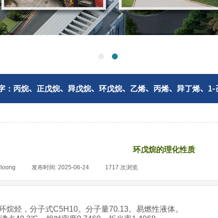
字：
丙烷、正戊烷、异戊烷、环戊烷、乙烯、丙烯、异丁烯、1-
环戊烷的理化性质
rloong
|
发布时间:
2025-06-24
|
1717
次浏览
|
烷烃，分子式C5H10。分子量70.13。易燃性液体。