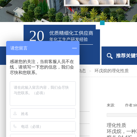
20
优质精细化工供应商
年化工生产研发经验
请您留言
销售热线
18053092864
推荐关键
感谢您的关注，当前客服人员不在
线，请填写一下您的信息，我们会
首页
新闻动态
行业动态
环戊烷的理化性质
＞
＞
＞
尽快和您联系。
新闻分类
公司新闻
来源:
|
作者:
si
行业动态
理化性质
媒体报道
环戊烷，一种环