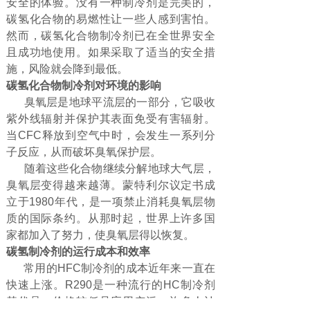
安全的体验。没有一种制冷剂是完美的，
碳氢化合物的易燃性让一些人感到害怕。
然而，碳氢化合物制冷剂已在全世界安全
且成功地使用。如果采取了适当的安全措
施，风险就会降到最低。
碳氢化合物制冷剂对环境的影响
臭氧层是地球平流层的一部分，它吸收
紫外线辐射并保护其表面免受有害辐射。
当CFC释放到空气中时，会发生一系列分
子反应，从而破坏臭氧保护层。
随着这些化合物继续分解地球大气层，
臭氧层变得越来越薄。蒙特利尔议定书成
立于1980年代，是一项禁止消耗臭氧层物
质的国际条约。从那时起，世界上许多国
家都加入了努力，使臭氧层得以恢复。
碳氢制冷剂的运行成本和效率
常用的HFC制冷剂的成本近年来一直在
快速上涨。R290是一种流行的HC制冷剂
替代品，价格较低且应用广泛。许多人认