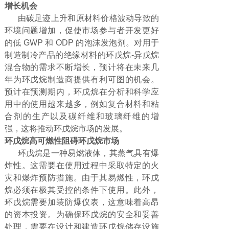
增长机会
由碳足迹上升和原材料价格波动导致的
环境问题增加，促使市场参与者开发更好
的低 GWP 和 ODP 的泡沫发泡剂。对用于
制造制冷产品的绝缘材料的环戊烷-异戊烷
混合物的需求不断增长，预计将在未来几
年为环戊烷制造商提供有利可图的机会。
预计在预测期内，环戊烷在分析和科学应
用中的使用越来越多，例如复合材料和粘
合剂的生产以及碳纤维和玻璃纤维的增
强，这将推动环戊烷市场的发展。
环戊烷高可燃性阻碍环戊烷市场
环戊烷是一种易燃液体，其蒸气具有爆
炸性。这需要在使用过程中采取特定的火
灾和爆炸预防措施。由于其易燃性，环戊
烷必须在极其受控的条件下使用。此外，
环戊烷需要加装防爆仪表，这意味着高昂
的资本投资。为确保环戊烷的安全和妥善
处理，需要在设计和建造环戊烷储存设施