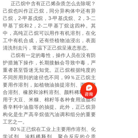
正己烷中含有正己烯杂质怎么去除呢？
己烷也叫作正己烷，同分异构体中还有异
己烷，2-甲基戊烷，3-甲基戊烷、2，3-二
甲基丁烷和2，2-二甲基丁烷这四种。其
中，高纯正己烷可以用作有机溶剂，在化
工中有机合成，还有些植物油浸出，表面
清洗剂去污，常温下正己烷呈液态形态。
己烷有一定的毒性，操作人员在没有防
护措施下操作，长期接触会导致中毒，严
重者甚至昏迷无知觉。正己烷根据纯度的
不同所用到的途径也不同，99％正己烷主
要用作溶剂，如植物油抽提溶剂、丙烯聚
合溶剂、橡胶和涂料溶剂、颜料稀释剂。
用于大豆、米糠、棉籽等各种食用油脂和
香辛料中油脂等的抽提。此外，正己烷异
构化是生产高辛烷值汽油调和组分的重要
工艺之一。
80％正已烷在工业上主要用作溶剂、化
学试剂、涂料稀释剂、聚合反应的介质