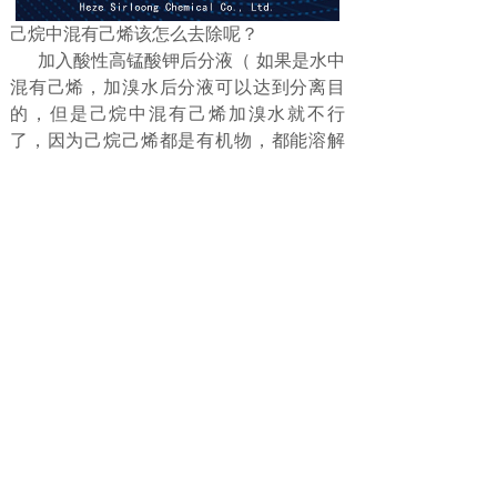
己烷中混有己烯该怎么去除呢？
加入酸性高锰酸钾后分液（ 如果是水中
混有己烯，加溴水后分液可以达到分离目
的，但是己烷中混有己烯加溴水就不行
了，因为己烷己烯都是有机物，都能溶解
溴单质，换句话说，己烯和溴水反应生成
二溴己烷后，二溴己烷也会溶于己烷（相
似相溶原理），达不到分离目的 ） 一般烯
烃加成用溴水就可以了。
菏泽西冷化工有限公司一直致力于制
冷，发泡行业多年，专业生产销售高纯正
己烷等各类产品，源头厂家，发货快，专
业危化品配送上门，24小时一对一指导，
售后无忧，欢迎致电！
上一篇：
液化石油气如何制造的......
下一篇：
六氟化硫SF6气体怎......