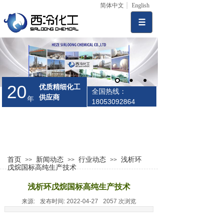
简体中文
English
20
优质精细化工
全国热线：
供应商
年
18053092864
首页
新闻动态
行业动态
浅析环
>>
>>
>>
戊烷国标高纯生产技术
浅析环戊烷国标高纯生产技术
来源:
发布时间:
2022-04-27
2057
次浏览