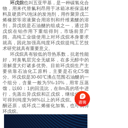
环戊烷
也叫五亚甲基，是一种碳氢化合
物，用来代替氟利昂用于冰箱冰柜保温材
料及硬质PU泡沫的发泡剂，用作聚异戊二
烯橡胶等溶液聚合用溶剂和纤维素醚的溶
剂，异戊烷是石油醚的组成之一，通过异
戊烷在铂作用下重组得到，市场前景广
阔。高纯工业级使用上对环戊烷本身要求
就高，因此加强高纯度环戊烷提纯工艺技
术研究就具有重要意义。
环戊烷具有较低的导热系数，抗老性能
好，对臭氧层完全无破坏，在多元醇中的
溶解度大灯诸多优势。目前环戊烷生产主
要依靠石油化工原料，主要是石化C5馏
分。环戊烷是30-60℃沸点范围石油醚的一
个组分，含量一般为5%-10%，用常压蒸
馏，以60：1的回流比，在8m高的塔中进
行，先蒸出异戊烷和正戊烷，继续分馏，
可得到纯度为98%以上的环戊烷。由环戊
酮还原，或环戊二烯催化加氢，也可制得
环戊烷。