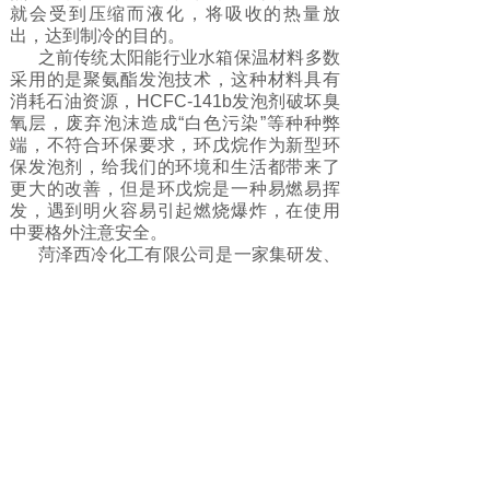
就会受到压缩而液化，将吸收的热量放
出，达到制冷的目的。
之前传统太阳能行业水箱保温材料多数
采用的是聚氨酯发泡技术，这种材料具有
消耗石油资源，HCFC-141b发泡剂破坏臭
氧层，废弃泡沫造成“白色污染”等种种弊
端，不符合环保要求，环戊烷作为新型环
保发泡剂，给我们的环境和生活都带来了
更大的改善，但是环戊烷是一种易燃易挥
发，遇到明火容易引起燃烧爆炸，在使用
中要格外注意安全。
菏泽西冷化工有限公司是一家集研发、
生产、营销为一体的新型化工企业，公司
产品涵盖制冷剂、碳氢化物、氟化物、化
工原料四大领域，主营产品：异丁烷
R600a、正丁烷R600、丙烷R290、丙烯
R1270、正戊烷R601、异戊烷R601a、环
戊烷、异丁烯、乙烯R1150、R22，R23，
R507，乙烷R170，甲烷，氟利昂，二甲
醚，异辛烷，正庚烷，丙丁烷，正己烷，
正己烯，正丁烯等发泡剂、气雾剂和溶剂
等；公司致力于科技、环保行业，产品广