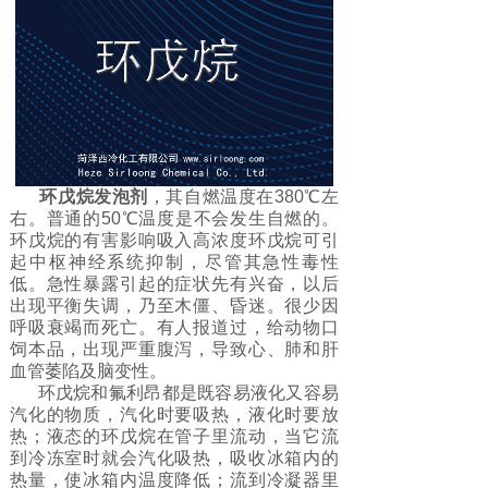
环戊烷发泡剂
，其自燃温度在380℃左
右。普通的50℃温度是不会发生自燃的。
环戊烷的有害影响吸入高浓度环戊烷可引
起中枢神经系统抑制，尽管其急性毒性
低。急性暴露引起的症状先有兴奋，以后
出现平衡失调，乃至木僵、昏迷。很少因
呼吸衰竭而死亡。有人报道过，给动物口
饲本品，出现严重腹泻，导致心、肺和肝
血管萎陷及脑变性。
环戊烷和氟利昂都是既容易液化又容易
汽化的物质，汽化时要吸热，液化时要放
热；液态的环戊烷在管子里流动，当它流
到冷冻室时就会汽化吸热，吸收冰箱内的
热量，使冰箱内温度降低；流到冷凝器里