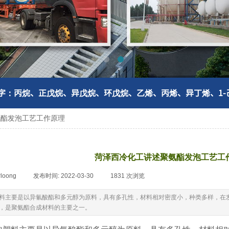
字：
丙烷、正戊烷、异戊烷、环戊烷、乙烯、丙烯、异丁烯、1-
氨酯发泡工艺工作原理
菏泽西冷化工讲述聚氨酯发泡工艺工
rloong
|
发布时间:
2022-03-30
|
1831
次浏览
|
料主要是以异氰酸酯和多元醇为原料，具有多孔性，材料相对密度小，种类多样，在
，是聚氨酯合成材料的主要之一。