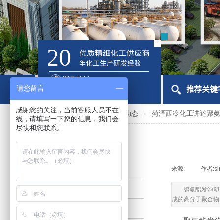
20
优质精细化工供应商
年化工生产研发经验
销售热线
18053092864
推荐关键
请您留言
感谢您的关注，当前客服人员不在
首页
新闻动态
行业动态
菏泽西冷化工讲述聚
＞
＞
＞
线，请填写一下您的信息，我们会
尽快和您联系。
新闻分类
公司新闻
来源:
|
作者:
si
行业动态
聚氨酯发泡塑
成的高分子聚合物
媒体报道