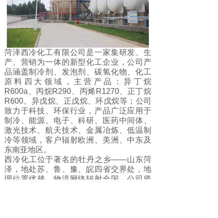
菏泽西冷化工有限公司是一家集研发、生
产、营销为一体的新型化工企业，公司产
品涵盖制冷剂、发泡剂、碳氢化物、化工
原料四大领域，主营产品：异丁烷
R600a、丙烷R290、丙烯R1270、正丁烷
R600、异戊烷、正戊烷、环戊烷等；公司
致力于科技、环保行业，产品广泛应用于
制冷、能源、电子、科研、医药中间体、
激光技术、航天技术、金属冶炼、低温制
冷等领域，客户辐射欧洲、美洲、中东及
东南亚地区。
西冷化工位于著名的牡丹之乡——山东菏
泽，地处苏、鲁、豫、皖四省交界处，地
理位置优越，物流网络辐射全国。公司坚
持“质量靠谱、诚信至上”的宗旨，秉承“合
作共赢、追求卓越”的经营理念，拥有一批
素质高、业务精、服务意识好的营销团
队；公司以为广大客户提供安全、快捷、