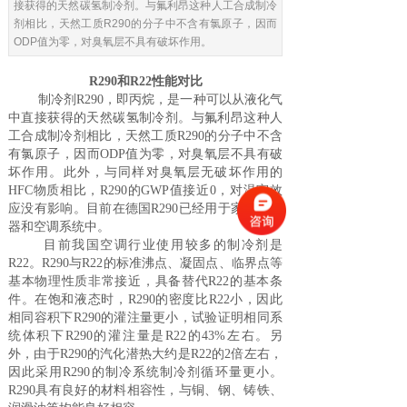
接获得的天然碳氢制冷剂。与氟利昂这种人工合成制冷
剂相比，天然工质R290的分子中不含有氯原子，因而
ODP值为零，对臭氧层不具有破坏作用。
R290和R22性能对比
制冷剂R290
，即丙烷，是一种可以从液化气
中直接获得的天然碳氢制冷剂。与氟利昂这种人
工合成制冷剂相比，天然工质R290的分子中不含
有氯原子，因而ODP值为零，对臭氧层不具有破
坏作用。此外，与同样对臭氧层无破坏作用的
HFC物质相比，R290的GWP值接近0，对温室效
应没有影响。目前在德国R290已经用于家用热水
器和空调系统中。
目前我国空调行业使用较多的制冷剂是
R22
。R290与R22的标准沸点、凝固点、临界点等
基本物理性质非常接近，具备替代R22的基本条
件。在饱和液态时，R290的密度比R22小，因此
相同容积下R290的灌注量更小，试验证明相同系
统体积下R290的灌注量是R22的43%左右。另
外，由于R290的汽化潜热大约是R22的2倍左右，
因此采用R290的制冷系统制冷剂循环量更小。
R290具有良好的材料相容性，与铜、钢、铸铁、