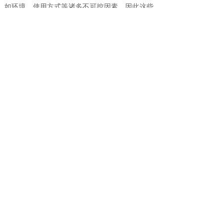
如环境、使用方式等诸多不可控因素，因此这些
过程中的安全控制措施仍需进一步研究与完善。
国内已经上马了一些碳氢制冷剂R290的示范
试点项目，海尔、格力等空调厂家正在进行R290
空调产线的改造工作，未来一两年内应用R290的
空调新品将陆续涌现。未来我国还将进一步加大
使用R290制冷剂的空调产线改造示范试点力度。
随着对R290应用技术研究的不断深入、使用经验
的不断积累，环保型制冷剂R290未来或许会拥有
广阔的市场应用前景。
上一篇：
如何选择环保制冷剂
下一篇：
制冷剂检漏的常用办法
销售部：
18053092864、
18653007535
外贸部：
19100603811、
18653094130、
18653094230
电话：0530-5158668
传真：0530-5159669
邮箱：sirloong@sirloong.com