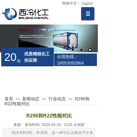
简体中文
English
20
优质精细化工
全国热线：
供应商
年
18053092864
首页
新闻动态
行业动态
R290和
>>
>>
>>
R22性能对比
R290和R22性能对比
来源:
发布时间:
2020-04-24
3135
次浏览
制冷剂R290，即丙烷，是一种可以从液化气中直