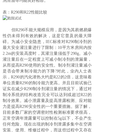
润滑油等均能良好相容。
表：R290和R22性能比较
但R290不能大规模应用，是因为其易燃易爆
性仍未得到有效的解决，这是它普及的最大障
碍。为减小安全隐患，IEC标准对R290制冷剂的
最大安全灌注量进行了限制：10平方米房间内按
2.2m的安装高度时，其灌注量须低于290g。减小
灌注量后在一定程度上可减小制冷剂的泄漏量，
从而提高R290使用的安全性。制冷剂灌注量减小
是否会带来制冷能力的下降?对此，业内人士表
示，R290的汽化潜热大约是R22的2倍，这意味着
单位质量R290的制冷能力更高。并且目前试验已
证实在减少R290制冷剂灌注量的情况下，通过对
制冷系统的结构改造完全可以达到或超过R22的
制冷效果。减小泄露量及提高泄露检测、应对能
力是提高R290安全性的一个重要措施。据了解，
目前多数厂家的空调密封性检测标准要求很高，
正常空调年泄露量可以控制在5g以下，不会产生
任何危险。现在出现的制冷剂泄露多集中在空调
安装、使用、维修过程中，而这些过程中又存在